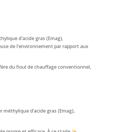
thylique d’acide gras (Emag),
ueuse de l’environnement par rapport aux
fère du fioul de chauffage conventionnel,
er méthylique d’acide gras (Emag),
e propre et efficace. À ce stade,
le