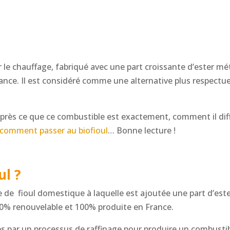
r le chauffage, fabriqué avec une part croissante d’ester mé
France. Il est considéré comme une alternative plus respect
 près ce que ce combustible est exactement, comment il dif
comment passer au biofioul
… Bonne lecture !
ul ?
se de fioul domestique à laquelle est ajoutée une part d’est
00% renouvelable et 100% produite en France.
 par un processus de raffinage pour produire un combustibl