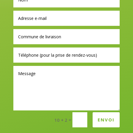
=
ENVOI
10 + 2