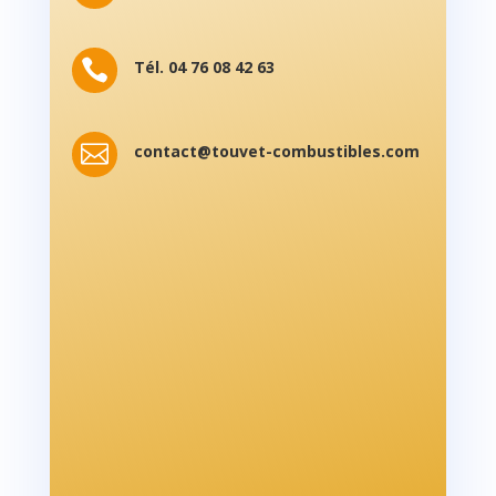

Tél. 04 76 08 42 63

contact@touvet-combustibles.com