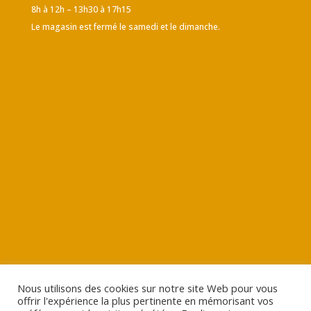
8h à 12h – 13h30 à 17h15
Le magasin est fermé le samedi et le dimanche.
Nous utilisons des cookies sur notre site Web pour vous
offrir l'expérience la plus pertinente en mémorisant vos