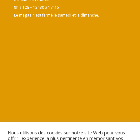
8h à 12h – 13h30 à 17h15
Le magasin est fermé le samedi et le dimanche.
Nous utilisons des cookies sur notre site Web pour vous
offrir l'expérience la plus pertinente en mémorisant vos